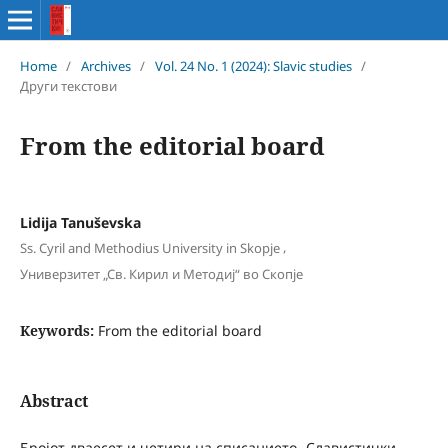
Home
/
Archives
/
Vol. 24 No. 1 (2024): Slavic studies
/
Други текстови
From the editorial board
Lidija Tanuševska
,
Ss. Cyril and Methodius University in Skopje
Универзитет „Св. Кирил и Методиј“ во Скопје
Keywords:
From the editorial board
Abstract
Бројот дваесет и четири на списанието „Славистички