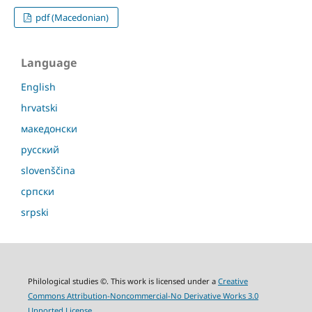
pdf (Macedonian)
Language
English
hrvatski
македонски
русский
slovenščina
српски
srpski
Philological studies ©. This work is licensed under a
Creative
Commons Attribution-Noncommercial-No Derivative Works 3.0
Unported License