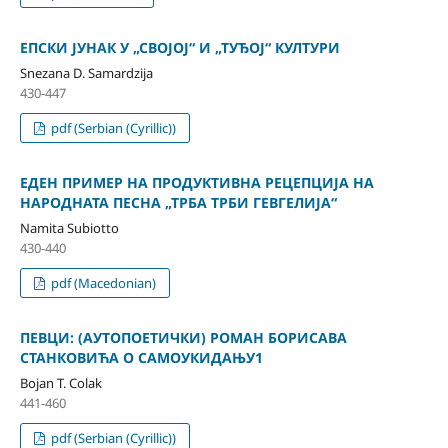
ЕПСКИ ЈУНАК У „СВОЈОЈ“ И „ТУЂОЈ“ КУЛТУРИ
Snezana D. Samardzija
430-447
pdf (Serbian (Cyrillic))
ЕДЕН ПРИМЕР НА ПРОДУКТИВНА РЕЦЕПЦИЈА НА
НАРОДНАТА ПЕСНА „ТРБА ТРБИ ГЕВГЕЛИЈА“
Namita Subiotto
430-440
pdf (Macedonian)
ПЕВЦИ: (АУТОПОЕТИЧКИ) РОМАН БОРИСАВА
СТАНКОВИЋА О САМОУКИДАЊУ1
Bojan T. Colak
441-460
pdf (Serbian (Cyrillic))