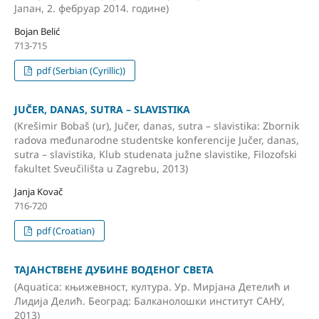
Јапан, 2. фебруар 2014. године)
Bojan Belić
713-715
pdf (Serbian (Cyrillic))
JUČER, DANAS, SUTRA – SLAVISTIKA
(Krešimir Bobaš (ur), Jučer, danas, sutra – slavistika: Zbornik
radova međunarodne studentske konferencije Jučer, danas,
sutra – slavistika, Klub studenata južne slavistike, Filozofski
fakultet Sveučilišta u Zagrebu, 2013)
Janja Kovač
716-720
pdf (Croatian)
ТАЈАНСТВЕНЕ ДУБИНЕ ВОДЕНОГ СВЕТА
(Aquatica: књижевност, култура. Ур. Мирјана Детелић и
Лидија Делић. Београд: Балканолошки институт САНУ,
2013)