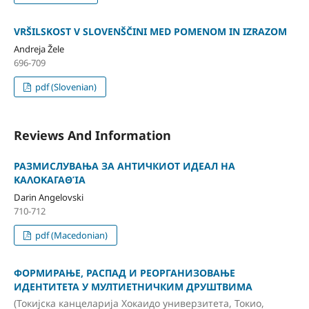
VRŠILSKOST V SLOVENŠČINI MED POMENOM IN IZRAZOM
Andreja Žele
696-709
pdf (Slovenian)
Reviews And Information
РАЗМИСЛУВАЊА ЗА АНТИЧКИОТ ИДЕАЛ НА
ΚΑΛΟΚΑΓΑΘΊΑ
Darin Angelovski
710-712
pdf (Macedonian)
ФОРМИРАЊЕ, РАСПАД И РЕОРГАНИЗОВАЊЕ
ИДЕНТИТЕТА У МУЛТИЕТНИЧКИМ ДРУШТВИМА
(Токијска канцеларија Хокаидо универзитета, Токио,