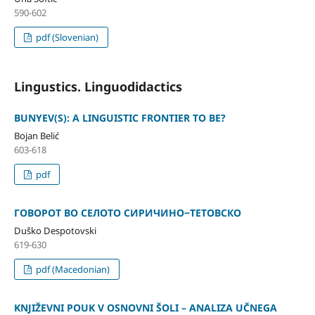
590-602
pdf (Slovenian)
Lingustics. Linguodidactics
BUNYEV(S): A LINGUISTIC FRONTIER TO BE?
Bojan Belić
603-618
pdf
ГОВОРОТ ВО СЕЛОТО СИРИЧИНО‒ТЕТОВСКО
Duško Despotovski
619-630
pdf (Macedonian)
KNJIŽEVNI POUK V OSNOVNI ŠOLI – ANALIZA UČNEGA