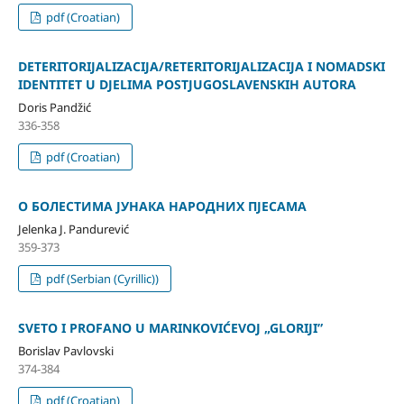
pdf (Croatian)
DETERITORIJALIZACIJA/RETERITORIJALIZACIJA I NOMADSKI
IDENTITET U DJELIMA POSTJUGOSLAVENSKIH AUTORA
Doris Pandžić
336-358
pdf (Croatian)
О БОЛЕСТИМА ЈУНАКА НАРОДНИХ ПЈЕСАМА
Jelenka J. Pandurević
359-373
pdf (Serbian (Cyrillic))
SVETO I PROFANO U MARINKOVIĆEVOJ „GLORIJI”
Borislav Pavlovski
374-384
pdf (Croatian)