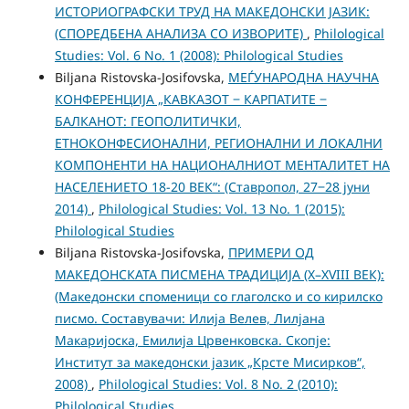
ИСТОРИОГРАФСКИ ТРУД НА МАКЕДОНСКИ ЈАЗИК:
(СПОРЕДБЕНА АНАЛИЗА СО ИЗВОРИТЕ)
,
Philological
Studies: Vol. 6 No. 1 (2008): Philological Studies
Biljana Ristovska-Josifovska,
МЕЃУНАРОДНА НАУЧНА
КОНФЕРЕНЦИЈА „КАВКАЗОТ ‒ КАРПАТИТЕ ‒
БАЛКАНОТ: ГЕОПОЛИТИЧКИ,
ЕТНОКОНФЕСИОНАЛНИ, РЕГИОНАЛНИ И ЛОКАЛНИ
КОМПОНЕНТИ НА НАЦИОНАЛНИОТ МЕНТАЛИТЕТ НА
НАСЕЛЕНИЕТО 18-20 ВЕК“: (Ставропол, 27‒28 јуни
2014)
,
Philological Studies: Vol. 13 No. 1 (2015):
Philological Studies
Biljana Ristovska-Josifovska,
ПРИМЕРИ ОД
МАКЕДОНСКАТА ПИСМЕНА ТРАДИЦИЈА (Х–ХVIII ВЕК):
(Македонски споменици со глаголско и со кирилско
писмо. Составувачи: Илија Велев, Лилјана
Макаријоска, Емилија Црвенковска. Скопје:
Институт за македонски јазик „Крсте Мисирков“,
2008)
,
Philological Studies: Vol. 8 No. 2 (2010):
Philological Studies