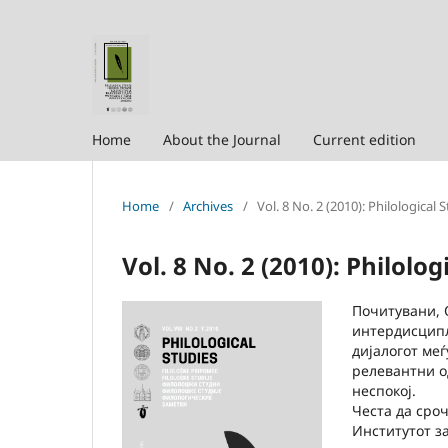
Home
About the Journal
Current edition
Home
/
Archives
/
Vol. 8 No. 2 (2010): Philological 
Vol. 8 No. 2 (2010): Philolog
Почитувани, 
интердисципл
дијалогот меѓ
релевантни о
неспокој.
Честа да сро
Институтот з