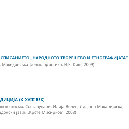
СПИСАНИЕТО „НАРОДНОТО ТВОРЕШТВО И ЕТНОГРАФИЈАТА“
: Македонська фольклористика. №3. Київ, 2009)
ЦИЈА (Х–ХVIII ВЕК)
лско писмо. Составувачи: Илија Велев, Лилјана Макаријоска,
едонски јазик „Крсте Мисирков“, 2008)