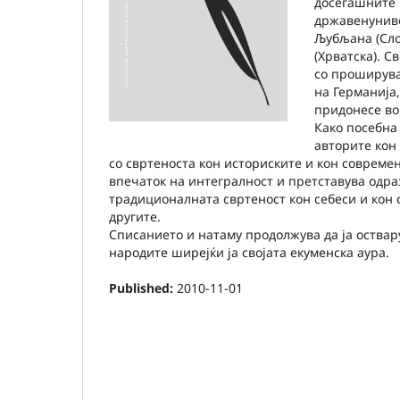
досегашните 
државенуниве
Љубљана (Сло
(Хрватска). С
со проширува
на Германија,
придонесе во
Како посебна
авторите кон
со свртеноста кон историските и кон совреме
впечаток на интегралност и претставува одра
традиционалната свртеност кон себеси и кон 
другите.
Списанието и натаму продолжува да ја оствару
народите ширејќи ја својата екуменска аура.
Published:
2010-11-01