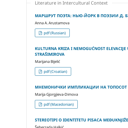
Literature in Intercultural Context
МАРШРУТ ПОЭТА: НЬЮ-ЙОРК В ПОЭЗИИ Д. 
Anna A. Arustamova
pdf (Russian)
KULTURNA KRIZA I NEMOGUĆNOST ELEVACIJE
STRAŠIMIROVA
Marijana Bijelić
pdf (Croatian)
МНЕМОНИЧКИ ИМПЛИКАЦИИ НА ТОПОСОТ
Marija Gjorgjieva-Dimova
pdf (Macedonian)
STEREOTIPI O IDENTITETU PISACA MEÐUKNJIŽ
Šeherzada Halkić