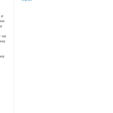
 и
ини
да
т на
чна
 на