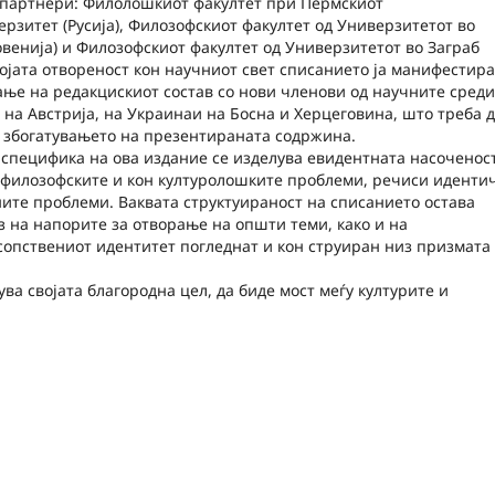
партнери: Филолошкиот факултет при Пермскиот
рзитет (Русија), Филозофскиот факултет од Универзитетот во
венија) и Филозофскиот факултет од Универзитетот во Заграб
војата отвореност кон научниот свет списанието ја манифестира
ње на редакцискиот состав со нови членови од научните сред
 на Австрија, на Украинаи на Босна и Херцеговина, што треба 
 збогатувањето на презентираната содржина.
 специфика на ова издание се изделува евидентната насоченос
 филозофските и кон културолошките проблеми, речиси иденти
ните проблеми. Ваквата структуираност на списанието остава
з на напорите за отворање на општи теми, како и на
сопствениот идентитет погледнат и кон струиран низ призмата
ва својата благородна цел, да биде мост меѓу културите и