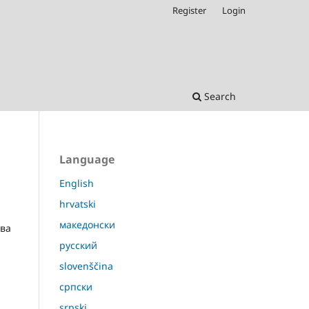
Register
Login
Search
Language
English
hrvatski
македонски
ува
русский
slovenščina
српски
srpski