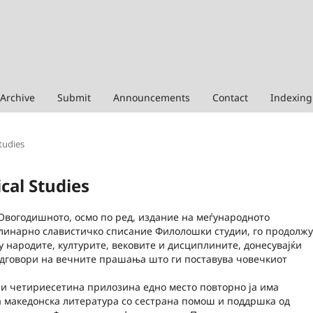
Archive
Submit
Announcements
Contact
Indexing
Studies
ical Studies
Овогодишното, осмо по ред, издание на меѓународното
инарно славистичко списание Филолошки студии, го продолж
у народите, културите, вековите и дисциплините, донесувајќи
дговори на вечните прашања што ги поставува човечкиот
чи четириесетина прилозина едно место повторно ја има
а македонска литература со сестрана помош и поддршка од