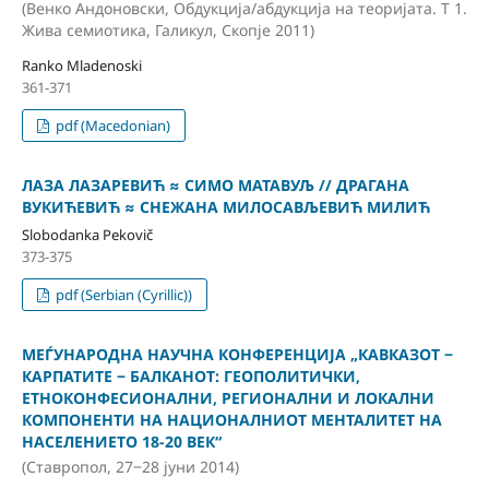
(Венко Андоновски, Обдукција/абдукција на теоријата. Т 1.
Жива семиотика, Галикул, Скопје 2011)
Ranko Mladenoski
361-371
pdf (Macedonian)
ЛАЗА ЛАЗАРЕВИЋ ≈ СИМО МАТАВУЉ // ДРАГАНA
ВУКИЋЕВИЋ ≈ СНЕЖАНA МИЛОСАВЉЕВИЋ МИЛИЋ
Slobodanka Pekovič
373-375
pdf (Serbian (Cyrillic))
МЕЃУНАРОДНА НАУЧНА КОНФЕРЕНЦИЈА „КАВКАЗОТ ‒
КАРПАТИТЕ ‒ БАЛКАНОТ: ГЕОПОЛИТИЧКИ,
ЕТНОКОНФЕСИОНАЛНИ, РЕГИОНАЛНИ И ЛОКАЛНИ
КОМПОНЕНТИ НА НАЦИОНАЛНИОТ МЕНТАЛИТЕТ НА
НАСЕЛЕНИЕТО 18-20 ВЕК“
(Ставропол, 27‒28 јуни 2014)