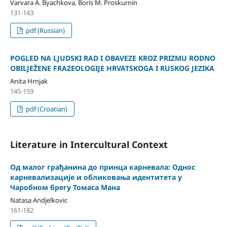
Varvara A. Byachkova, Boris M. Proskurnin
131-143
pdf (Russian)
POGLED NA LJUDSKI RAD I OBAVEZE KROZ PRIZMU RODNO
OBILJEŽENE FRAZEOLOGIJE HRVATSKOGA I RUSKOG JEZIKA
Anita Hrnjak
145-159
pdf (Croatian)
Literature in Intercultural Context
Од малог грађанина до принца карневала: Однос
карневализације и обликовања идентитета у
Чаробном брегу Томаса Мана
Natasa Andjelkovic
161-182