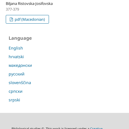
Biljana Ristovska-Josifovska
377-379
pdf (Macedonian)
Language
English
hrvatski
македонски
русский
slovenščina
српски
srpski
Philological studies ©. This work is licensed under a
Creative