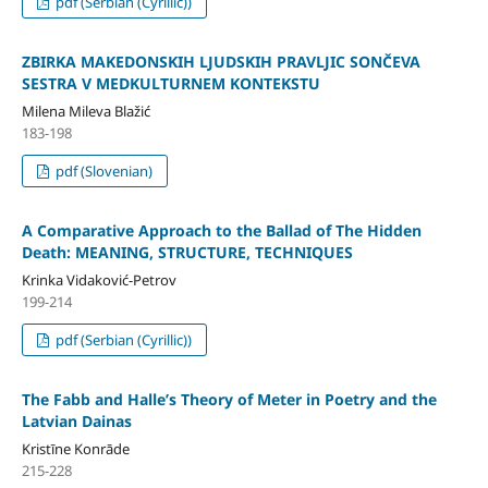
pdf (Serbian (Cyrillic))
ZBIRKA MAKEDONSKIH LJUDSKIH PRAVLJIC SONČEVA
SESTRA V MEDKULTURNEM KONTEKSTU
Milena Mileva Blažić
183-198
pdf (Slovenian)
A Comparative Approach to the Ballad of The Hidden
Death: MEANING, STRUCTURE, TECHNIQUES
Krinka Vidaković-Petrov
199-214
pdf (Serbian (Cyrillic))
The Fabb and Halle’s Theory of Meter in Poetry and the
Latvian Dainas
Kristīne Konrāde
215-228