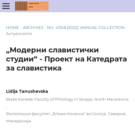
HOME
/
ARCHIVES
/
NO. 47/48 (2022): ANNUAL COLLECTION
/
Актуелности
„Модерни славистички
студии“ - Проект на Катедрата
за славистика
Lidija Tanushevska
Blaže Koneski Faculty of Philology in Skopje, North Macedonia
,
Филолошки факултет „Блаже Конески“ во Скопје, Северна
Македонија