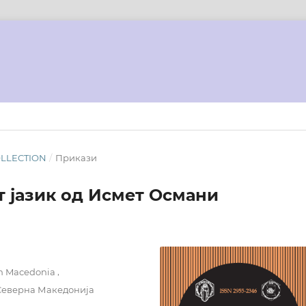
COLLECTION
/
Прикази
т јазик од Исмет Османи
,
rth Macedonia
 Северна Македонија