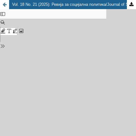
Vol. 18 No. 21 (2025): Ревија за социјална политика/Journal of Social Policy