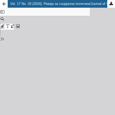
Vol. 17 No. 20 (2024): Ревија за социјална политика/Journal of Social Policy