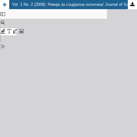
Vol. 1 No. 2 (2008): Ревија за социјална политика/ Journal of Social Policy