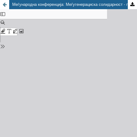
Меѓународна конференција: Меѓугенерациска солидарност - предизвик со кој се соочуваат модерните општества, 10 - 14 ноември 2008, Раденци, Словенија